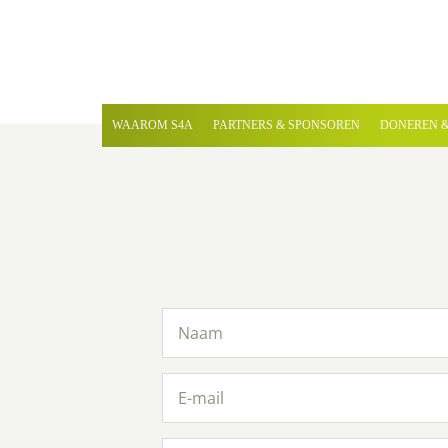
WAAROM S4A
PARTNERS & SPONSOREN
DONEREN &